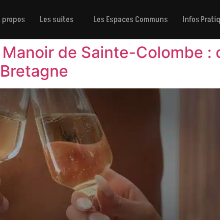
À propos
Les suites
Les Espaces Communs
Infos Prati
u Manoir de Sainte-Colombe : c
n Bretagne