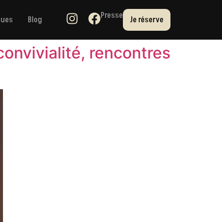
Presse
ques
Blog
Je réserve
onvivialité, rencontres