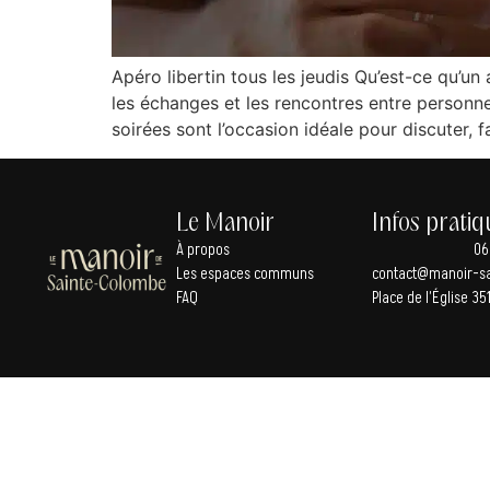
Apéro libertin tous les jeudis Qu’est-ce qu’un
les échanges et les rencontres entre personn
soirées sont l’occasion idéale pour discuter, f
Le Manoir
Infos pratiq
À propos
06
Les espaces communs
contact@manoir-sa
FAQ
Place de l’Église 