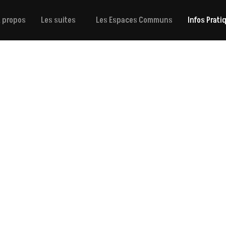
À propos
Les suites
Les Espaces Communs
Infos Prati