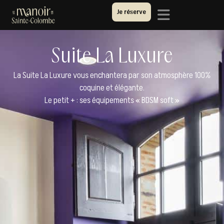
Je réserve
Suite La Luxure
La Suite La Luxure vous enchantera par son atmosphère 100%
coquine et élégante.
Le petit + : ses équipements « BDSM soft »