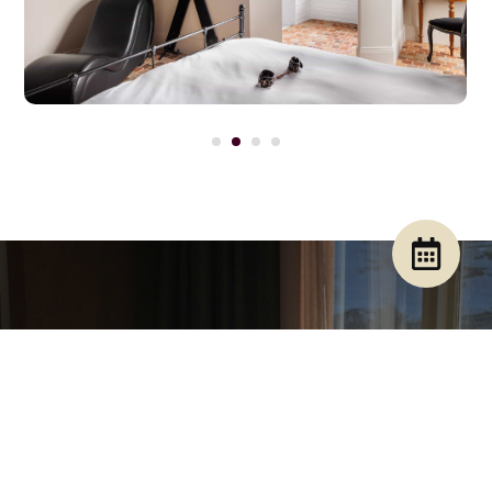
Envie de réserver cette suite ?
Découvrez les tarifs pour la suite La Luxure :
1 nuit
2 nuits
320 € / couple
600 € / couple
Tarif comprenant le dîner
Tarif comprenant le dîner